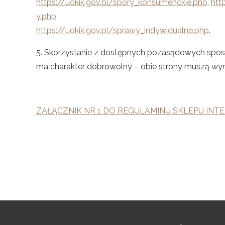
https://uokik.gov.pl/spory_konsumenckie.php
,
htt
y.php
,
https://uokik.gov.pl/sprawy_indywidualne.php
.
5. Skorzystanie z dostępnych pozasądowych sposo
ma charakter dobrowolny – obie strony muszą wy
ZAŁĄCZNIK NR 1 DO REGULAMINU SKLEPU INTE