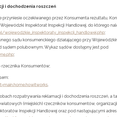
ji i dochodzenia roszczeń
e przyniesie oczekiwanego przez Konsumenta rezultatu, Kon
Wojewódzki Inspektorat Inspekcji Handlowej, do którego nal
.pl/wojewodzkie_inspektoraty_inspekcji_handlowej.php
;
ego sądu konsumenckiego działającego przy Wojewódzkim I
zed sądem polubownym. Wykaz sądów dostępny jest pod
wne.php
;
o rzecznika Konsumentów;
esem:
t=main.home.howitworks
.
ach rozpatrywania reklamacji i dochodzenia roszczeń, a t
owiatowych (miejskich) rzeczników konsumentów, organizacj
ktoratów Inspekcji Handlowej oraz pod następującymi adre