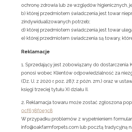
ochronę zdrowia lub ze względów higienicznych, j
b) której przedmiotem świadczenia jest towar ni
zindywidualizowanych potrzeb;
d) której przedmiotem świadczenia jest towar uleg
e) której przedmiotem świadczenia są towary, któr
Reklamacje
1. Sprzedający jest zobowiązany do dostarczenia
ponosi wobec Klientów odpowiedzialność za niez
(Dz. U. z 2020 r. poz. 287. z późn. zm.) oraz w ust
księgi trzeciej tytułu XI działu II.
2. Reklamacja towaru może zostać zgłoszona popr
0cf638f0e3c8
W przypadku problemów z wypełnieniem formularza 
info@oakfarmforpets.com lub pocztą tradycyjną na 