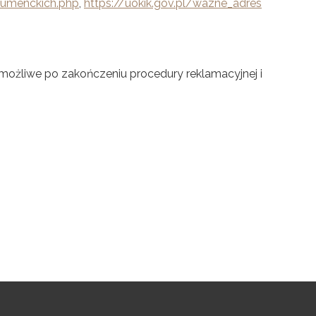
sumenckich.php
,
https://uokik.gov.pl/wazne_adres
możliwe po zakończeniu procedury reklamacyjnej i