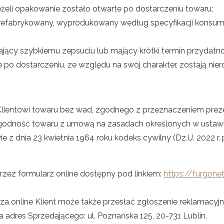
eżeli opakowanie zostało otwarte po dostarczeniu towaru;
eprefabrykowany, wyprodukowany według specyfikacji konsum
ający szybkiemu zepsuciu lub mający krótki termin przydatno
e po dostarczeniu, ze względu na swój charakter, zostają nie
 Klientowi towaru bez wad, zgodnego z przeznaczeniem pre
godność towaru z umową na zasadach określonych w ustawie
awie z dnia 23 kwietnia 1964 roku kodeks cywilny (Dz.U. 2022 
zez formularz online dostępny pod linkiem:
https://furgone
online Klient może także przesłać zgłoszenie reklamacyjne
adres Sprzedającego: ul. Poznańska 125, 20-731 Lublin.