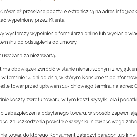
 również przesłane pocztą elektroniczną na adres info@oak
tać wypełniony przez Klienta.
 wystarczy wypełnienie formularza online lub wysłanie wia
 terminu do odstąpienia od umowy.
 uważana za niezawartą.
 ma obowiązek zwrócić w stanie nienaruszonym z wyjątkie
iż w terminie 14 dni od dnia, w którym Konsument poinform
deśle towar przed upływem 14- dniowego terminu na adres: 
ie koszty zwrotu towaru, w tym koszt wysyłki, cła i podat
o zabezpieczenia odsyłanego towaru, w sposób zapewniaj
lności za uszkodzenia powstałe w wyniku niewłaściwego zabe
ie towar, do którego Konsument załączył paragon lub inny 