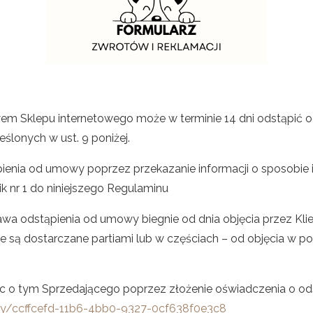
em Sklepu internetowego może w terminie 14 dni odstąpić o
ślonych w ust. 9 poniżej.
ąpienia od umowy poprzez przekazanie informacji o sposobie 
k nr 1 do niniejszego Regulaminu
awa odstąpienia od umowy biegnie od dnia objęcia przez Kli
są dostarczane partiami lub w częściach – od objęcia w posi
 o tym Sprzedającego poprzez złożenie oświadczenia o ods
oty/ccffcefd-11b6-4bb0-9327-0cf638f0e3c8