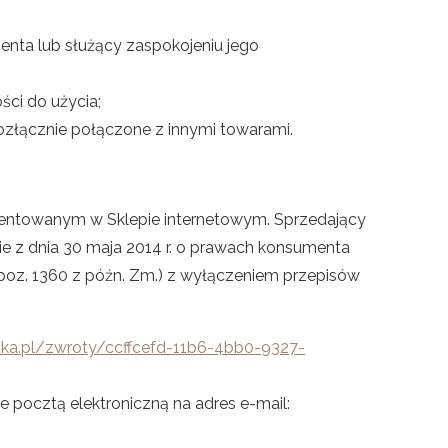
enta lub służący zaspokojeniu jego
ści do użycia;
rozłącznie połączone z innymi towarami.
zentowanym w Sklepie internetowym. Sprzedający
 z dnia 30 maja 2014 r. o prawach konsumenta
r. poz. 1360 z późn. Zm.) z wyłączeniem przepisów
tka.pl/zwroty/ccffcefd-11b6-4bb0-9327-
 pocztą elektroniczną na adres e-mail: