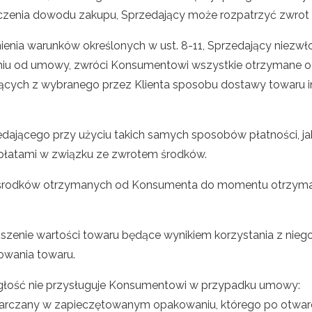
ączenia dowodu zakupu, Sprzedający może rozpatrzyć zwrot 
nia warunków określonych w ust. 8-11, Sprzedający niezwłoczn
iu od umowy, zwróci Konsumentowi wszystkie otrzymane od
ących z wybranego przez Klienta sposobu dostawy towaru i
zedającego przy użyciu takich samych sposobów płatności, 
opłatami w związku ze zwrotem środków.
 środków otrzymanych od Konsumenta do momentu otrzyman
zenie wartości towaru będące wynikiem korzystania z niego
owania towaru.
egłość nie przysługuje Konsumentowi w przypadku umowy:
starczany w zapieczętowanym opakowaniu, którego po otwar