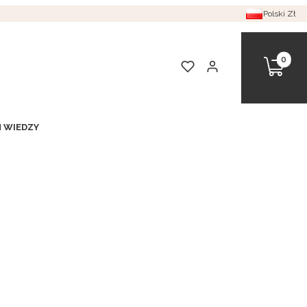
Polski
Zł
Produkt
Koszyk
Ulubione
Zaloguj się
 WIEDZY