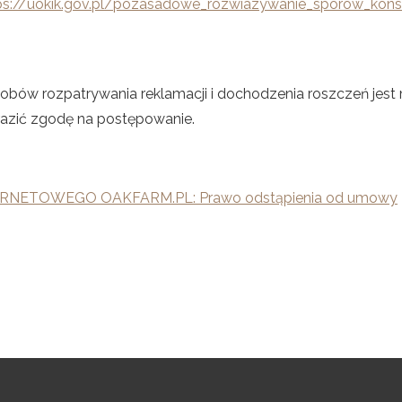
ps://uokik.gov.pl/pozasadowe_rozwiazywanie_sporow_kon
bów rozpatrywania reklamacji i dochodzenia roszczeń jest 
razić zgodę na postępowanie.
RNETOWEGO OAKFARM.PL: Prawo odstąpienia od umowy