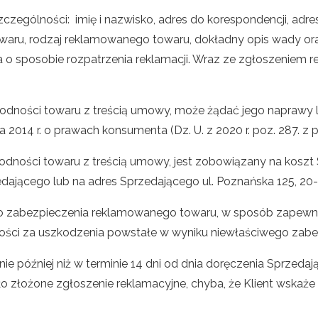
zególności: imię i nazwisko, adres do korespondencji, adre
ru, rodzaj reklamowanego towaru, dokładny opis wady oraz d
 o sposobie rozpatrzenia reklamacji. Wraz ze zgłoszeniem 
iezgodności towaru z treścią umowy, może żądać jego napraw
aja 2014 r. o prawach konsumenta (Dz. U. z 2020 r. poz. 287. z p
ezgodności towaru z treścią umowy, jest zobowiązany na kosz
jącego lub na adres Sprzedającego ul. Poznańska 125, 20-7
o zabezpieczenia reklamowanego towaru, w sposób zapewni
lności za uszkodzenia powstałe w wyniku niewłaściwego zabe
 nie później niż w terminie 14 dni od dnia doręczenia Sprze
ło złożone zgłoszenie reklamacyjne, chyba, że Klient wskaż