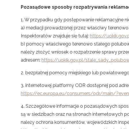
Pozasądowe sposoby rozpatrywania reklamac
1. W przypadku gdy postępowanie reklamacyjne ni
a) mediacji prowadzonej przez właściwy terenowo 
Inspektoratów znajduje się tutaj:
https://uokik.gov
b) pomocy właściwego terenowo stałego polubown
należy złożyć wniosek o rozpatrzenie sprawy pr
adresem:
https://uokik.gov.pl/stale_sady_polubo
2. bezpłatnej pomocy miejskiego lub powiatoweg
3. internetowej platformy ODR dostępnej pod adr
https://ec.europa.eu/consumers/odr/main/?even
4. Szczegółowe informacje o pozasądowych sposob
są w siedzibach oraz na stronach internetowych p
należy ochrona konsumentów, wojewódzkich inspe