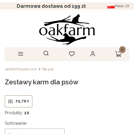
Darmowa dostawa od 199 zł
Polski
Zł
Produkt
Otwórz wyszukiwarkę
Szukaj
Menu
Ulubione
Zaloguj się
Koszyk
oakfarmforpets.com
Dla psa
Zestawy karm dla psów
FILTRY
Produkty:
10
Lista produktów
Sortowanie: