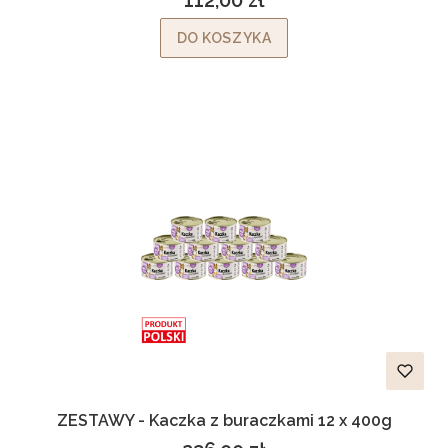
112,00 zł
Cena
DO KOSZYKA
ZESTAWY - Kaczka z buraczkami 12 x 400g