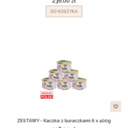
236,00 zł
Cena
DO KOSZYKA
ZESTAWY - Kaczka z buraczkami 6 x 400g