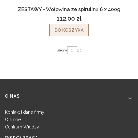
ZESTAWY - Wołowina ze spiruliną 6 x 400g
112,00 zł
Cena
DO KOSZYKA
Strona
z 1
Linki w stopce
O NAS
Kontakt i dane firmy
O firmie
Centrum Wiedzy