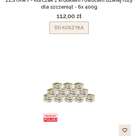
ZESTAWY - Kurczak z królikiem i owocem dzikiej róży
dla szczeniąt - 6x 400g
112,00 zł
Cena
DO KOSZYKA