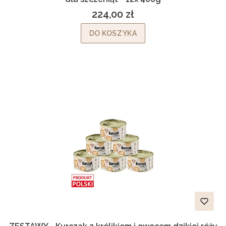
224,00 zł
Cena
DO KOSZYKA