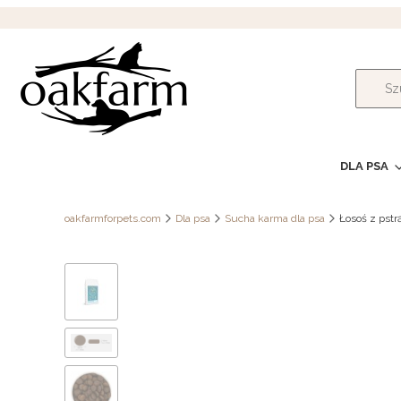
DLA PSA
oakfarmforpets.com
Dla psa
Sucha karma dla psa
Łosoś z pstr