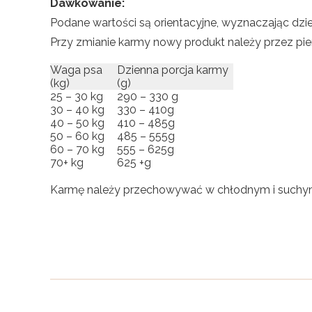
Dawkowanie:
Podane wartości są orientacyjne, wyznaczając dzi
Przy zmianie karmy nowy produkt należy przez pi
Waga psa
Dzienna porcja karmy
(kg)
(g)
25 – 30 kg
290 – 330 g
30 – 40 kg
330 – 410g
40 – 50 kg
410 – 485g
50 – 60 kg
485 – 555g
60 – 70 kg
555 – 625g
70+ kg
625 +g
Karmę należy przechowywać w chłodnym i suchym