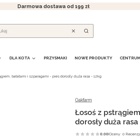
Darmowa dostawa od 199 zł
Wyczyść
Szukaj
DLA KOTA
PRZYSMAKI
NOWE PRODUKTY
CENTRUM
ągiem, batatami i szparagami - pies dorosły duża rasa - 12kg
Oakfarm
Łosoś z pstrągiem
dorosły duża rasa 
0.00
(Oceny: 0 Recenzj