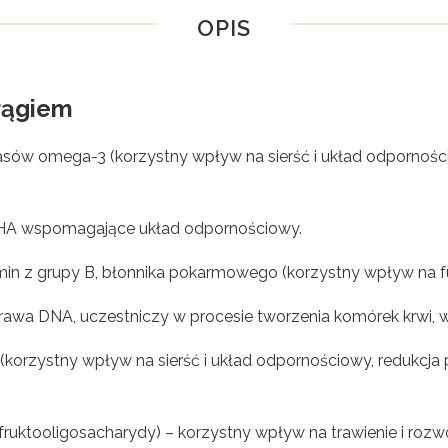
OPIS
trągiem
wasów omega-3 (korzystny wpływ na sierść i układ odpornośc
DHA wspomagające układ odpornościowy.
in z grupy B, błonnika pokarmowego (korzystny wpływ na
prawa DNA, uczestniczy w procesie tworzenia komórek krwi, 
orzystny wpływ na sierść i układ odpornościowy, redukcja 
fruktooligosacharydy) – korzystny wpływ na trawienie i rozwó