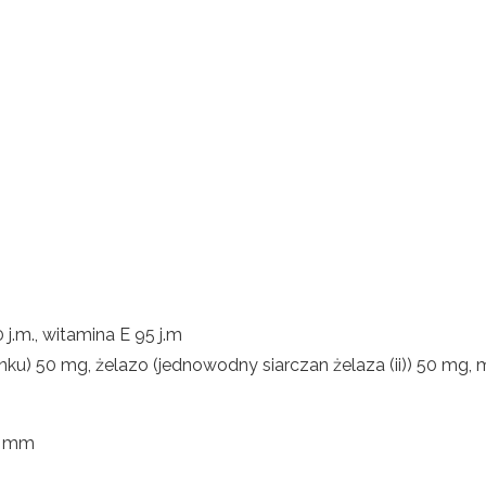
j.m., witamina E 95 j.m
ynku) 50 mg, żelazo (jednowodny siarczan żelaza (ii)) 50 m
0 mm