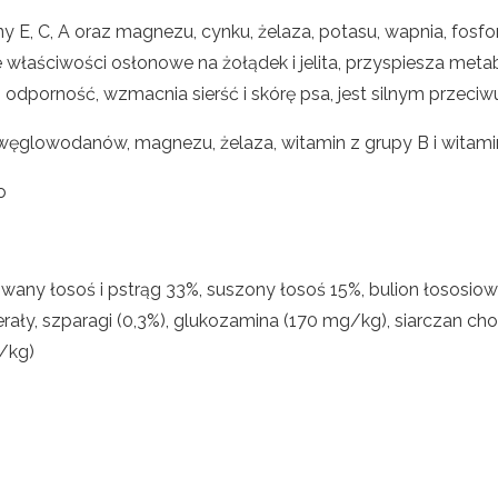
y E, C, A oraz magnezu, cynku, żelaza, potasu, wapnia, fosf
łaściwości osłonowe na żołądek i jelita, przyspiesza metab
, odporność, wzmacnia sierść i skórę psa, jest silnym przeci
 węglowodanów, magnezu, żelaza, witamin z grupy B i witami
o
ny łosoś i pstrąg 33%, suszony łosoś 15%, bulion łososiowy 
rały, szparagi (0,3%), glukozamina (170 mg/kg), siarczan ch
/kg)