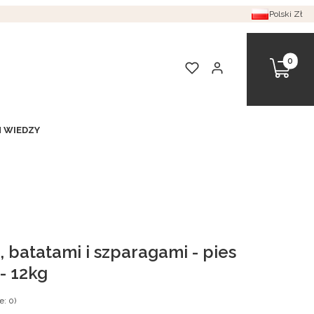
Polski
Zł
Produkt
Koszyk
Ulubione
Zaloguj się
 WIEDZY
, batatami i szparagami - pies
- 12kg
e: 0)