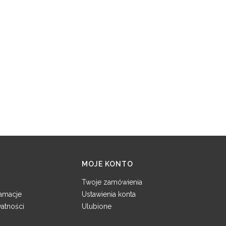
MOJE KONTO
Twoje zamówienia
lamacje
Ustawienia konta
watności
Ulubione