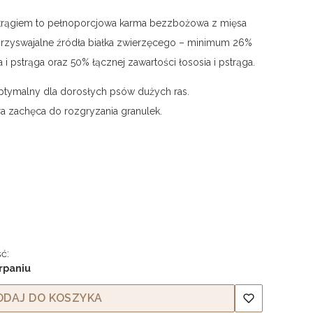
strągiem to pełnoporcjowa karma bezzbożowa z mięsa
rzyswajalne źródła białka zwierzęcego – minimum 26%
 pstrąga oraz 50% łącznej zawartości łososia i pstrąga.
 optymalny dla dorosłych psów dużych ras.
a zachęca do rozgryzania granulek.
ć:
rpaniu
ODAJ DO KOSZYKA