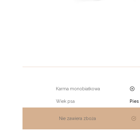
Karma monobiałkowa
nie
Wiek psa
Pies
Nie zawiera zboża
tak