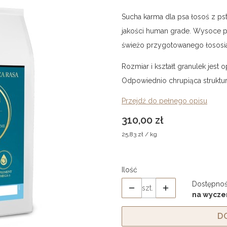
Sucha karma dla psa łosoś z p
jakości human grade. Wysoce p
świeżo przygotowanego łososia i
Rozmiar i kształt granulek jest
Odpowiednio chrupiąca struktur
Przejdź do pełnego opisu
Cena
310,00 zł
25,83 zł / kg
Ilość
Dostępnoś
szt.
na wycze
D