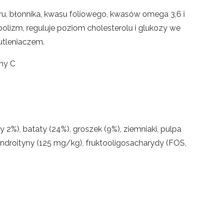
oru, błonnika, kwasu foliowego, kwasów omega 3,6 i
olizm, reguluje poziom cholesterolu i glukozy we
wutleniaczem.
ny C
2%), bataty (24%), groszek (9%), ziemniaki, pulpa
ondroityny (125 mg/kg), fruktooligosacharydy (FOS,