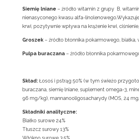
Siemię lniane
– źródło witamin z grupy B, witamin
nienasyconego kwasu alfa-linolenowego.Wykazuje w
krwi, pozytywnie wpływa na krążenie krwi, ciśnienie
Groszek
– źródło błonnika pokarmowego, białka,
Pulpa buraczana
– źródło błonnika pokarmoweg
Skład:
Łosoś i pstrąg 50% (w tym świeżo przygotowa
buraczana, siemię lniane, suplement omega-3, mine
96 mg/kg), mannanooligosacharydy (MOS, 24 mg
Składniki analityczne:
Białko surowe 24%
Tłuszcz surowy 13%
Włókno surowe 3,5%