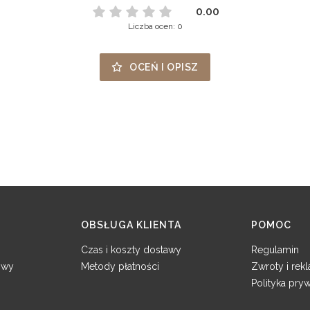
0.00
Liczba ocen: 0
OCEŃ I OPISZ
OBSŁUGA KLIENTA
POMOC
Czas i koszty dostawy
Regulamin
owy
Metody płatności
Zwroty i rek
Polityka pry