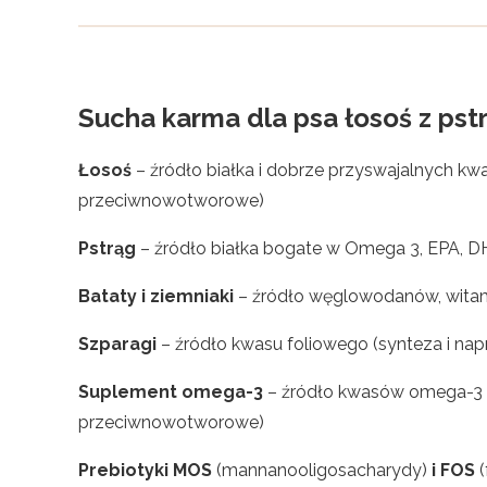
Sucha karma dla psa łosoś z ps
Łosoś
– źródło białka i dobrze przyswajalnych k
przeciwnowotworowe)
Pstrąg
– źródło białka bogate w Omega 3, EPA, 
Bataty i ziemniaki
– źródło węglowodanów, witam
Szparagi
– źródło kwasu foliowego (synteza i na
Suplement omega-3
– źródło kwasów omega-3 (k
przeciwnowotworowe)
Prebiotyki MOS
(mannanooligosacharydy)
i FOS
(